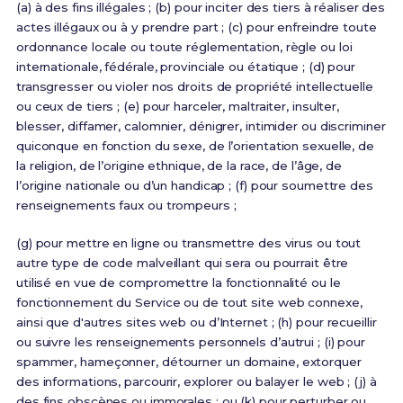
(a) à des fins illégales ; (b) pour inciter des tiers à réaliser des
actes illégaux ou à y prendre part ; (c) pour enfreindre toute
ordonnance locale ou toute réglementation, règle ou loi
internationale, fédérale, provinciale ou étatique ; (d) pour
transgresser ou violer nos droits de propriété intellectuelle
ou ceux de tiers ; (e) pour harceler, maltraiter, insulter,
blesser, diffamer, calomnier, dénigrer, intimider ou discriminer
quiconque en fonction du sexe, de l’orientation sexuelle, de
la religion, de l’origine ethnique, de la race, de l’âge, de
l’origine nationale ou d’un handicap ; (f) pour soumettre des
renseignements faux ou trompeurs ;
(g) pour mettre en ligne ou transmettre des virus ou tout
autre type de code malveillant qui sera ou pourrait être
utilisé en vue de compromettre la fonctionnalité ou le
fonctionnement du Service ou de tout site web connexe,
ainsi que d'autres sites web ou d’Internet ; (h) pour recueillir
ou suivre les renseignements personnels d’autrui ; (i) pour
spammer, hameçonner, détourner un domaine, extorquer
des informations, parcourir, explorer ou balayer le web ; (j) à
des fins obscènes ou immorales ; ou (k) pour perturber ou