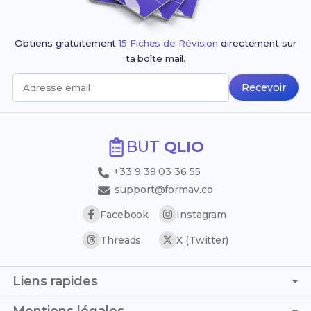
Obtiens gratuitement
15 Fiches de Révision
directement sur
ta boîte mail.
Recevoir
Adresse email
BUT
QLIO
+33 9 39 03 36 55
support@formav.co
Facebook
Instagram
Threads
X (Twitter)
Liens rapides
Page d'accueil