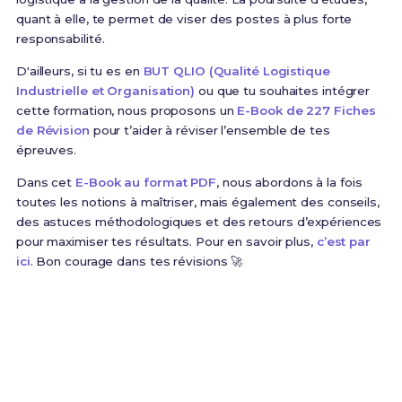
quant à elle, te permet de viser des postes à plus forte
responsabilité.
D'ailleurs, si tu es en
BUT QLIO (Qualité Logistique
Industrielle et Organisation)
ou que tu souhaites intégrer
cette formation, nous proposons un
E-Book de 227 Fiches
de Révision
pour t’aider à réviser l’ensemble de tes
épreuves.
Dans cet
E-Book au format PDF
, nous abordons à la fois
toutes les notions à maîtriser, mais également des conseils,
des astuces méthodologiques et des retours d’expériences
pour maximiser tes résultats. Pour en savoir plus,
c’est par
ici
. Bon courage dans tes révisions 🚀
Prêt(e) à réussir ton examen ?
Révise efficacement avec nos
227 Fiches de
Révision
pour le BUT QLIO et maximise tes chances
de réussite !