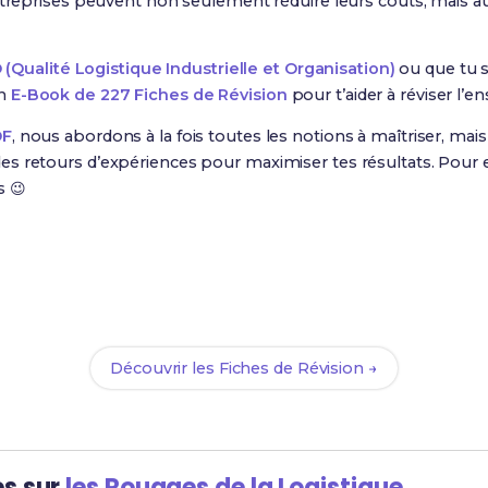
ntreprises peuvent non seulement réduire leurs coûts, mais au
(Qualité Logistique Industrielle et Organisation)
ou que tu s
un
E-Book de 227 Fiches de Révision
pour t’aider à réviser l’
DF
, nous abordons à la fois toutes les notions à maîtriser, ma
s retours d’expériences pour maximiser tes résultats. Pour e
s 😉
Prêt(e) à réussir ton examen ?
ec nos
227 Fiches de Révision
pour le BUT QLIO et maximise t
Découvrir les Fiches de Révision →
es sur
les Rouages de la Logistique