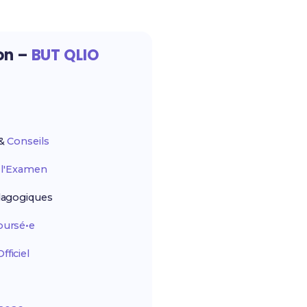
ion –
BUT QLIO
&
Conseils
r
l'Examen
agogiques
ursé•e
ficiel