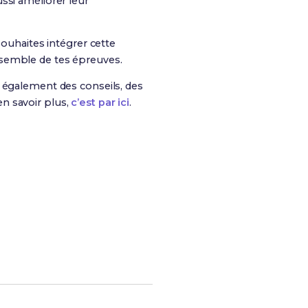
ssi améliorer leur
ouhaites intégrer cette
ensemble de tes épreuves.
is également des conseils, des
n savoir plus,
c’est par ici
.
es chances de réussite !