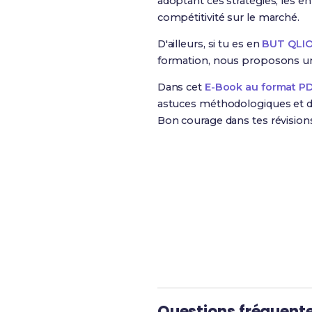
adoptant ces stratégies, les e
compétitivité sur le marché.
D'ailleurs, si tu es en
BUT QLIO 
formation, nous proposons 
Dans cet
E-Book au format P
astuces méthodologiques et de
Bon courage dans tes révision
Révise efficacement av
Questions fréquent