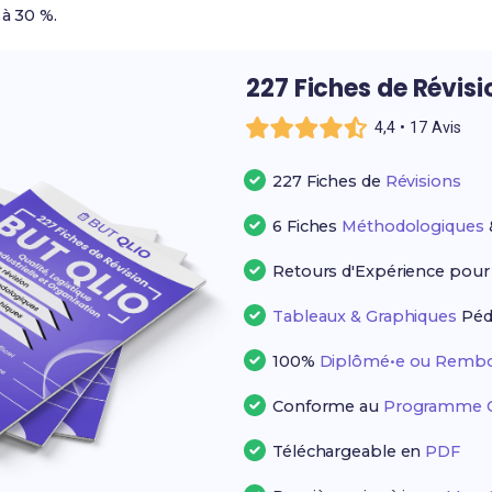
 à 30 %.
227 Fiches de Révis
4,4 • 17 Avis
227 Fiches de
Révisions
6 Fiches
Méthodologiques
Retours d'Expérience pou
Tableaux & Graphiques
Péd
100%
Diplômé•e ou Rembo
Conforme au
Programme Of
Téléchargeable en
PDF