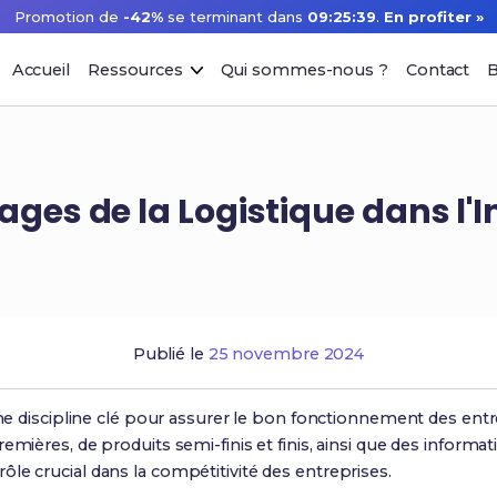
Promotion de
-42%
se terminant dans
09:25:38
.
En profiter »
Accueil
Ressources
Qui sommes-nous ?
Contact
B
ages de la Logistique dans l'I
Publié le
25 novembre 2024
une discipline clé pour assurer le bon fonctionnement des entr
emières, de produits semi-finis et finis, ainsi que des informat
le crucial dans la compétitivité des entreprises.