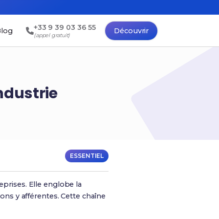
+33 9 39 03 36 55
log
Découvrir
(appel gratuit)
ndustrie
ESSENTIEL
eprises. Elle englobe la
ions y afférentes. Cette chaîne