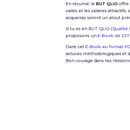
En résumé, le
BUT QLIO
offre
variés et les salaires attract
acquerras seront un atout préc
Si tu es en
BUT QLIO (Qualité L
proposons un
E-Book de 227 
Dans cet
E-Book au format P
astuces méthodologiques et de
Bon courage dans tes révision
Révise efficacement av