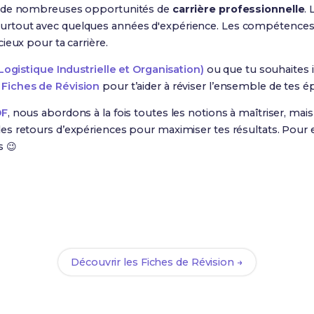
 de nombreuses opportunités de
carrière professionnelle
.
ifs, surtout avec quelques années d'expérience. Les compétence
ieux pour ta carrière.
ogistique Industrielle et Organisation)
ou que tu souhaites 
Fiches de Révision
pour t’aider à réviser l’ensemble de tes é
DF
, nous abordons à la fois toutes les notions à maîtriser, ma
s retours d’expériences pour maximiser tes résultats. Pour e
s 😉
Prêt(e) à réussir ton examen ?
ec nos
227 Fiches de Révision
pour le BUT QLIO et maximise t
Découvrir les Fiches de Révision →