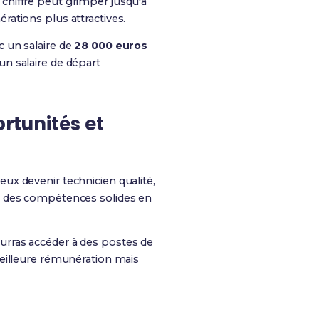
 chiffre peut grimper jusqu'à
rations plus attractives.
 un salaire de
28 000 euros
n salaire de départ
ortunités et
eux devenir technicien qualité,
r des compétences solides en
urras accéder à des postes de
meilleure rémunération mais