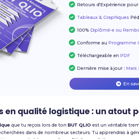
Retours d'Expérience pou
Tableaux & Graphiques
Péd
100%
Diplômé•e ou Rembo
Conforme au
Programme Of
Téléchargeable en
PDF
Dernière mise à jour :
Mars 
En sav
en qualité logistique : un atout p
tique
que tu reçois lors de ton
BUT QLIO
est un véritable trem
cherchées dans de nombreux secteurs. Tu apprendras à gérer 