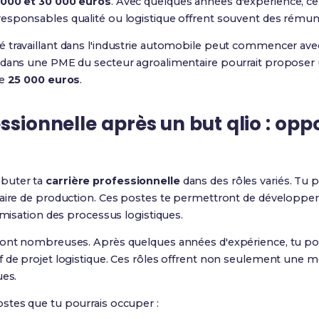
 000 et 30 000 euros
. Avec quelques années d'expérience, ce
responsables qualité ou logistique offrent souvent des rémuné
 travaillant dans l'industrie automobile peut commencer avec
 dans une PME du secteur agroalimentaire pourrait proposer u
de
25 000 euros
.
ssionnelle après un but qlio : opp
buter ta
carrière professionnelle
dans des rôles variés. Tu p
naire de production. Ces postes te permettront de développe
imisation des processus logistiques.
sont nombreuses. Après quelques années d'expérience, tu po
f de projet logistique. Ces rôles offrent non seulement une 
ues.
stes que tu pourrais occuper :