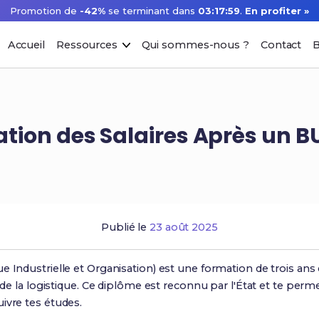
Promotion de
-42%
se terminant dans
03:17:58
.
En profiter »
Accueil
Ressources
Qui sommes-nous ?
Contact
B
ation des Salaires Après un B
Publié le
23 août 2025
e Industrielle et Organisation) est une formation de trois ans 
t de la logistique. Ce diplôme est reconnu par l'État et te perm
ivre tes études.