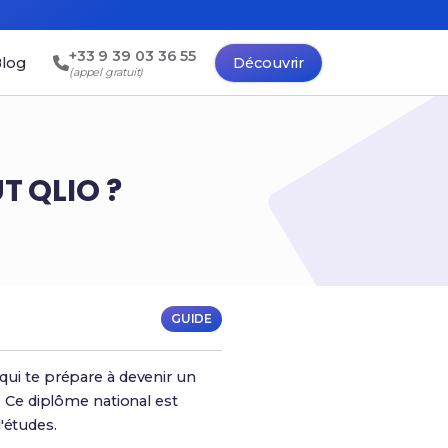
+33 9 39 03 36 55
log
Découvrir
(appel gratuit)
T QLIO ?
GUIDE
 qui te prépare à devenir un
n. Ce diplôme national est
'études.