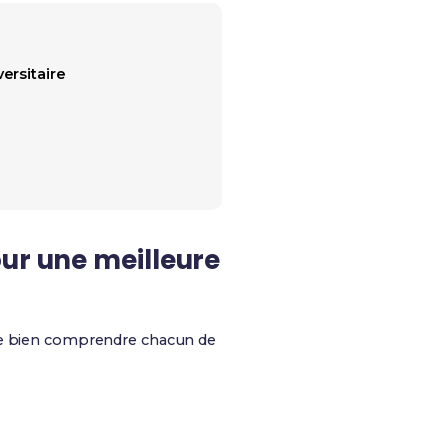
ersitaire
our une meilleure
 de bien comprendre chacun de