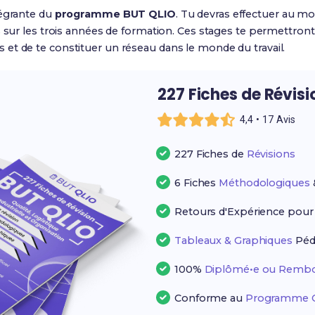
tégrante du
programme BUT QLIO
. Tu devras effectuer au m
s sur les trois années de formation. Ces stages te permettron
et de te constituer un réseau dans le monde du travail.
227 Fiches de Révis
4,4 • 17 Avis
227 Fiches de
Révisions
6 Fiches
Méthodologiques
Retours d'Expérience pou
Tableaux & Graphiques
Péd
100%
Diplômé•e ou Rembo
Conforme au
Programme Of