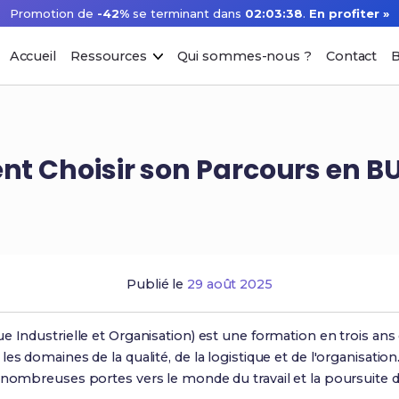
Promotion de
-42%
se terminant dans
02:03:37
.
En profiter »
Accueil
Ressources
Qui sommes-nous ?
Contact
B
 Choisir son Parcours en BU
Publié le
29 août 2025
e Industrielle et Organisation) est une formation en trois ans
es domaines de la qualité, de la logistique et de l'organisatio
 nombreuses portes vers le monde du travail et la poursuite d