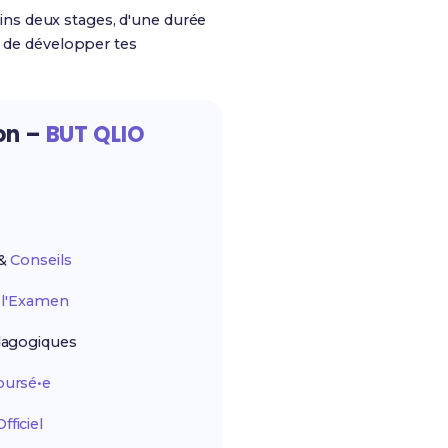
oins deux stages, d'une durée
t de développer tes
ion –
BUT QLIO
&
Conseils
r
l'Examen
agogiques
ursé•e
ficiel