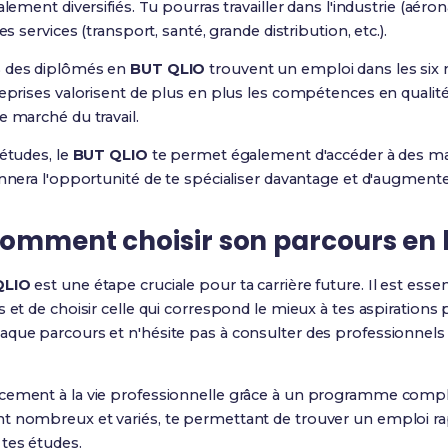
alement diversifiés. Tu pourras travailler dans l'industrie (aér
es services (transport, santé, grande distribution, etc.).
% des diplômés en
BUT QLIO
trouvent un emploi dans les six 
eprises valorisent de plus en plus les compétences en qualité,
e marché du travail.
 études, le
BUT QLIO
te permet également d'accéder à des mas
onnera l'opportunité de te spécialiser davantage et d'augmente
comment choisir son parcours en b
QLIO
est une étape cruciale pour ta carrière future. Il est ess
 et de choisir celle qui correspond le mieux à tes aspirations 
aque parcours et n'hésite pas à consulter des professionnels
acement à la vie professionnelle grâce à un programme compl
t nombreux et variés, te permettant de trouver un emploi r
tes études.